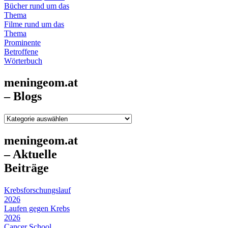
Bücher rund um das
Thema
Filme rund um das
Thema
Prominente
Betroffene
Wörterbuch
meningeom.at
– Blogs
meningeom.at
–
Blogs
meningeom.at
– Aktuelle
Beiträge
Krebsforschungslauf
2026
Laufen gegen Krebs
2026
Cancer School