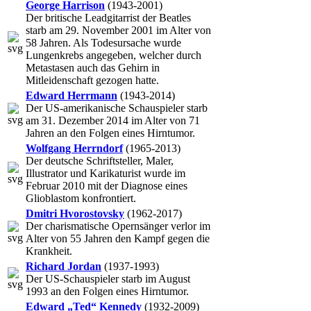
George Harrison
(1943-2001)
Der britische Leadgitarrist der Beatles
starb am 29. November 2001 im Alter von
58 Jahren. Als Todesursache wurde
Lungenkrebs angegeben, welcher durch
Metastasen auch das Gehirn in
Mitleidenschaft gezogen hatte.
Edward Herrmann
(1943-2014)
Der US-amerikanische Schauspieler starb
am 31. Dezember 2014 im Alter von 71
Jahren an den Folgen eines Hirntumor.
Wolfgang Herrndorf
(1965-2013)
Der deutsche Schriftsteller, Maler,
Illustrator und Karikaturist wurde im
Februar 2010 mit der Diagnose eines
Glioblastom konfrontiert.
Dmitri Hvorostovsky
(1962-2017)
Der charismatische Opernsänger verlor im
Alter von 55 Jahren den Kampf gegen die
Krankheit.
Richard Jordan
(1937-1993)
Der US-Schauspieler starb im August
1993 an den Folgen eines Hirntumor.
Edward „Ted“ Kennedy
(1932-2009)