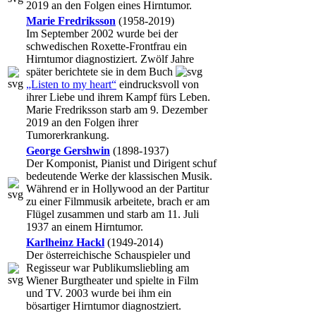
2019 an den Folgen eines Hirntumor.
Marie Fredriksson
(1958-2019)
Im September 2002 wurde bei der
schwedischen Roxette-Frontfrau ein
Hirntumor diagnostiziert. Zwölf Jahre
später berichtete sie in dem Buch
„Listen to my heart“
eindrucksvoll von
ihrer Liebe und ihrem Kampf fürs Leben.
Marie Fredriksson starb am 9. Dezember
2019 an den Folgen ihrer
Tumorerkrankung.
George Gershwin
(1898-1937)
Der Komponist, Pianist und Dirigent schuf
bedeutende Werke der klassischen Musik.
Während er in Hollywood an der Partitur
zu einer Filmmusik arbeitete, brach er am
Flügel zusammen und starb am 11. Juli
1937 an einem Hirntumor.
Karlheinz Hackl
(1949-2014)
Der österreichische Schauspieler und
Regisseur war Publikumsliebling am
Wiener Burgtheater und spielte in Film
und TV. 2003 wurde bei ihm ein
bösartiger Hirntumor diagnostziert.