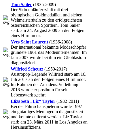
Toni Sailer
(1935-2009)
Der Skirennläufer zählt mit drei
olympischen Goldmedaillen und sieben
Weltmeistertiteln zu den erfolgreichsten
österreichischen Sportlern. Toni Sailer
starb am 24. August 2009 an den Folgen
eines Hirntumor.
Yves Saint Laurent
(1936-2008)
Der international bekannte Modeschöpfer
gründete 1961 das Modeunternehmen. Im
Jahr 2007 wurde bei ihm ein Glioblastom
diagnostiziert.
Wilfried Scheutz
(1950-2017)
Austropop-Legende Wilfried starb am 16.
Juli 2017 an den Folgen eines Hirntumor.
Im Rahmen der Amadeus-Verleihung
2018 wurde er posthum für sein
Lebenswerk geehrt.
Elizabeth „Liz“ Taylor
(1932-2011)
Bei der Filmschauspielerin wurde 1997
ein gutartiges Meningeom diagnostiziert
und konnte entfernt werden. Liz Taylor
starb am 23. März 2011 in Los Angeles an
Herzinsuffizienz