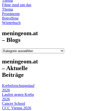
Thema
Filme rund um das
Thema
Prominente
Betroffene
Wörterbuch
meningeom.at
– Blogs
meningeom.at
–
Blogs
meningeom.at
– Aktuelle
Beiträge
Krebsforschungslauf
2026
Laufen gegen Krebs
2026
Cancer School
CCC Vienna 2026