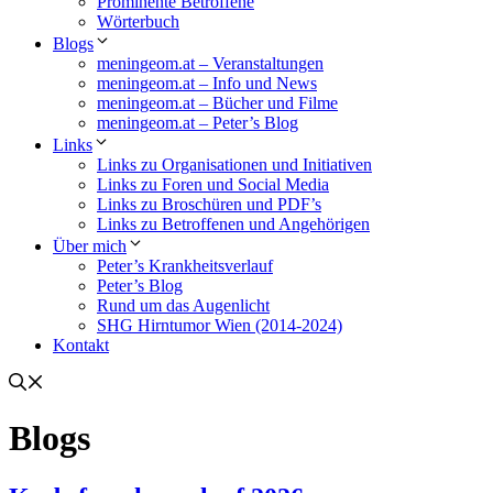
Prominente Betroffene
Wörterbuch
Blogs
meningeom.at – Veranstaltungen
meningeom.at – Info und News
meningeom.at – Bücher und Filme
meningeom.at – Peter’s Blog
Links
Links zu Organisationen und Initiativen
Links zu Foren und Social Media
Links zu Broschüren und PDF’s
Links zu Betroffenen und Angehörigen
Über mich
Peter’s Krankheitsverlauf
Peter’s Blog
Rund um das Augenlicht
SHG Hirntumor Wien (2014-2024)
Kontakt
Blogs