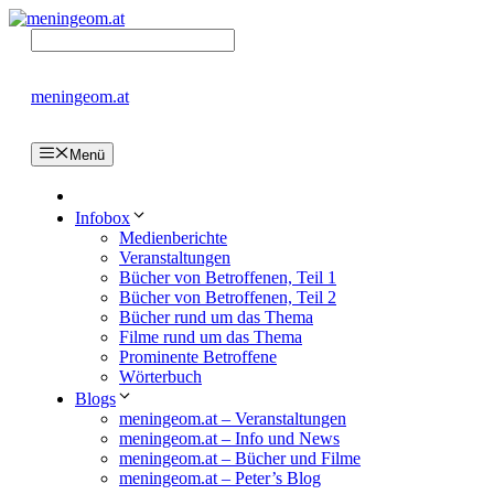
Zum
Inhalt
springen
meningeom.at
Menü
Infobox
Medienberichte
Veranstaltungen
Bücher von Betroffenen, Teil 1
Bücher von Betroffenen, Teil 2
Bücher rund um das Thema
Filme rund um das Thema
Prominente Betroffene
Wörterbuch
Blogs
meningeom.at – Veranstaltungen
meningeom.at – Info und News
meningeom.at – Bücher und Filme
meningeom.at – Peter’s Blog